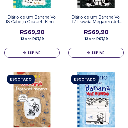
Diário de um Banana Vol
Diário de um Banana Vol
18 Cabeça Oca Jeff Kinney
17 Frawda Megaxeia Jeff
Editora VR
Kinney Editora VR
R$69,90
R$69,90
12
x de
R$7,19
12
x de
R$7,19
ESPIAR
ESPIAR
ESGOTADO
ESGOTADO