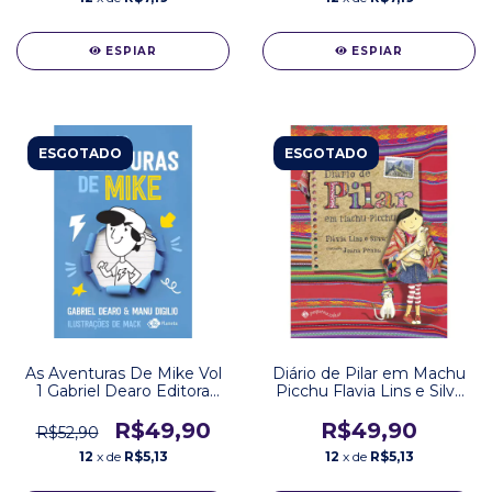
ESPIAR
ESPIAR
ESGOTADO
ESGOTADO
As Aventuras De Mike Vol
Diário de Pilar em Machu
1 Gabriel Dearo Editora
Picchu Flavia Lins e Silva
Planeta
Editora Pequena Zahar
R$49,90
R$49,90
R$52,90
12
x de
R$5,13
12
x de
R$5,13