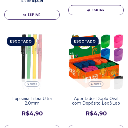
4
x de
R$5,91
ESPIAR
ESPIAR
ESGOTADO
ESGOTADO
4 cores
6 cores
Lapiseira Tilibra Ultra
Apontador Duplo Oval
2.0mm
com Depósito Leo&Leo
R$4,90
R$4,90