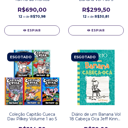
R$690,00
R$299,50
12
x de
R$70,98
12
x de
R$30,81
ESPIAR
ESPIAR
ESGOTADO
ESGOTADO
Diário de um Banana Vol
Coleção Capitão Cueca
18 Cabeça Oca Jeff Kinney
Dav Pilkey Volume 1 ao 5
Editora VR