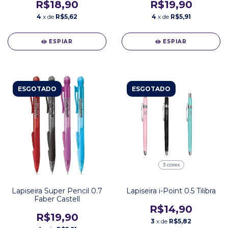
R$18,90
R$19,90
4
x de
R$5,62
4
x de
R$5,91
ESPIAR
ESPIAR
ESGOTADO
ESGOTADO
3 cores
Lapiseira Super Pencil 0.7
Lapiseira i-Point 0.5 Tilibra
Faber Castell
R$14,90
R$19,90
3
x de
R$5,82