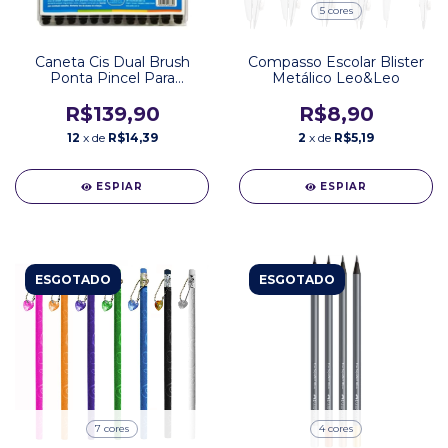
5 cores
Caneta Cis Dual Brush
Compasso Escolar Blister
Ponta Pincel Para
Metálico Leo&Leo
Lettering Aquarelável 12
Cores
R$139,90
R$8,90
12
x de
R$14,39
2
x de
R$5,19
ESPIAR
ESPIAR
ESGOTADO
ESGOTADO
7 cores
4 cores