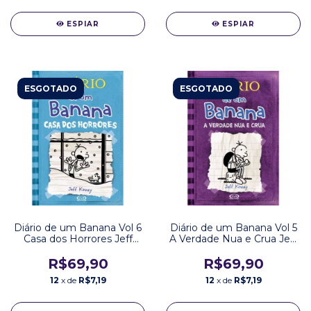
ESPIAR
ESPIAR
ESGOTADO
ESGOTADO
Diário de um Banana Vol 6
Diário de um Banana Vol 5
Casa dos Horrores Jeff
A Verdade Nua e Crua Jeff
Kinney Editora VR
Kinney Editora VR
R$69,90
R$69,90
12
x de
R$7,19
12
x de
R$7,19