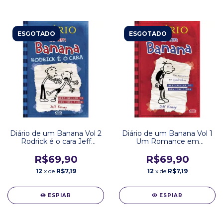
ESGOTADO
ESGOTADO
Diário de um Banana Vol 2
Diário de um Banana Vol 1
Rodrick é o cara Jeff
Um Romance em
Kinney Editora VR
Quadrinhos Jeff Kinney
Editora VR
R$69,90
R$69,90
12
x de
R$7,19
12
x de
R$7,19
ESPIAR
ESPIAR