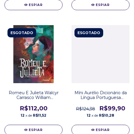
ESPIAR
ESPIAR
ESGOTADO
ESGOTADO
Romeu E Julieta Walcyr
Míni Aurélio Dicionário da
Carrasco William
Língua Portuguesa
Shakespeare Editora
Editora Maralto
Moderna
R$112,00
R$99,90
R$124,38
12
x de
R$11,52
12
x de
R$10,28
ESPIAR
ESPIAR