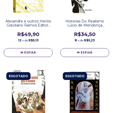
Alexandre e outros Heróis
Histórias Do Realismo
Graciliano Ramos Editora
Lúcio de Mendonça
Record
Editora Scipione
R$49,90
R$34,50
12
x de
R$5,13
8
x de
R$5,23
ESPIAR
ESPIAR
ESGOTADO
ESGOTADO