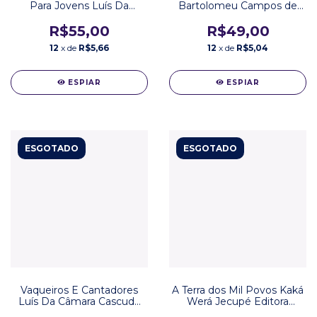
Para Jovens Luís Da
Bartolomeu Campos de
Câmara Cascudo Editora
Queiróz Editora Global
Global
R$55,00
R$49,00
12
x de
R$5,66
12
x de
R$5,04
ESPIAR
ESPIAR
ESGOTADO
ESGOTADO
Vaqueiros E Cantadores
A Terra dos Mil Povos Kaká
Luís Da Câmara Cascudo
Werá Jecupé Editora
Editora Global
Peiropolis