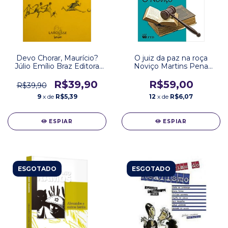
Devo Chorar, Maurício?
O juiz da paz na roça
Júlio Emílio Braz Editora
Noviço Martins Pena
Larousse
Editora FTD
R$39,90
R$59,00
R$39,90
9
x de
R$5,39
12
x de
R$6,07
ESPIAR
ESPIAR
ESGOTADO
ESGOTADO