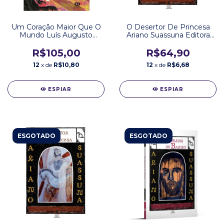
Um Coração Maior Que O
O Desertor De Princesa
Mundo Luís Augusto
Ariano Suassuna Editora
Fischer Editora Ática
Nova Fronteira
R$105,00
R$64,90
12
x de
R$10,80
12
x de
R$6,68
ESPIAR
ESPIAR
ESGOTADO
ESGOTADO