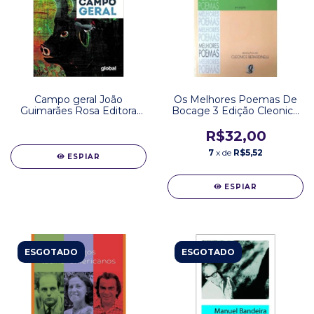
Campo geral João
Os Melhores Poemas De
Guimarães Rosa Editora
Bocage 3 Edição Cleonice
Global
Berardinelli Editora Global
R$32,00
7
x de
R$5,52
ESPIAR
ESPIAR
ESGOTADO
ESGOTADO