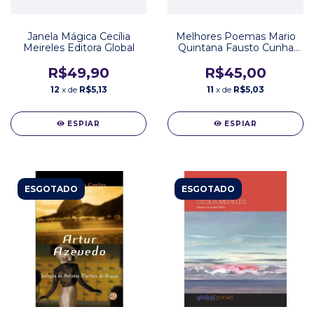
Janela Mágica Cecília
Melhores Poemas Mario
Meireles Editora Global
Quintana Fausto Cunha
Editora Global
R$49,90
R$45,00
12
x de
R$5,13
11
x de
R$5,03
ESPIAR
ESPIAR
ESGOTADO
ESGOTADO