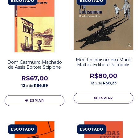
ESGOTADO
ESGOTADO
Meu tio lobisomem Manu
Dom Casmurro Machado
Maltez Editora Peirópolis
de Assis Editora Scipione
R$80,00
R$67,00
12
x de
R$8,23
12
x de
R$6,89
ESPIAR
ESPIAR
ESGOTADO
ESGOTADO