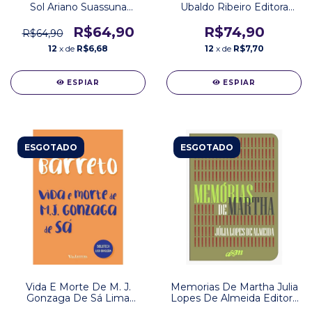
Sol Ariano Suassuna
Ubaldo Ribeiro Editora
Editora Nova Fronteira
Nova Fronteira
R$64,90
R$74,90
R$64,90
12
x de
R$6,68
12
x de
R$7,70
ESPIAR
ESPIAR
ESGOTADO
ESGOTADO
Vida E Morte De M. J.
Memorias De Martha Julia
Gonzaga De Sá Lima
Lopes De Almeida Editora
Barreto Editora Via Leitura
Landmark