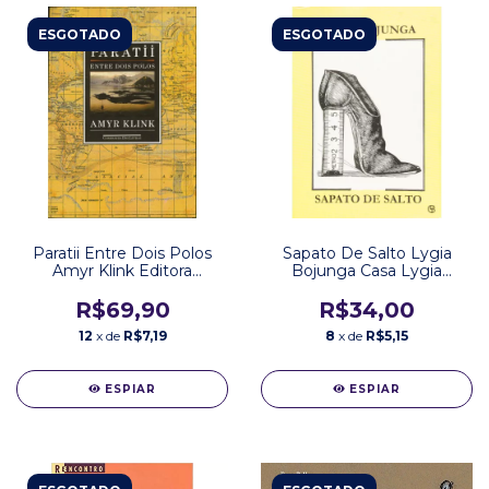
ESGOTADO
ESGOTADO
Paratii Entre Dois Polos
Sapato De Salto Lygia
Amyr Klink Editora
Bojunga Casa Lygia
Companhia das Letras
Bojunga
R$69,90
R$34,00
12
x de
R$7,19
8
x de
R$5,15
ESPIAR
ESPIAR