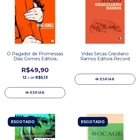
O Pagador de Promessas
Vidas Secas Graciliano
Dias Gomes Editora
Ramos Editora Record
Bertrand
R$49,90
12
x de
R$5,13
ESPIAR
ESPIAR
ESGOTADO
ESGOTADO