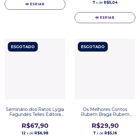
7
x de
R$5,04
ESPIAR
ESPIAR
ESGOTADO
ESGOTADO
Seminário dos Ratos Lygia
Os Melhores Contos
Fagundes Telles Editora
Rubem Braga Rubem
Companhia das Letras
Braga Editora Global
R$67,90
R$29,90
12
x de
R$6,98
7
x de
R$5,16