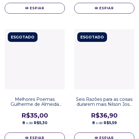
ESPIAR
ESPIAR
ESGOTADO
ESGOTADO
Melhores Poemas
Seis Razões para as coisas
Guilherme de Almeida
durarem mais Nilson José
Carlos Vogt Editora Global
Machado Editora
Escritinha
R$35,00
R$36,90
8
x de
R$5,30
8
x de
R$5,59
ESPIAR
ESPIAR