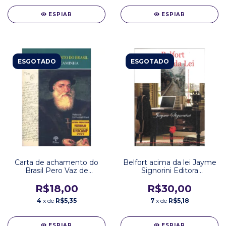
ESPIAR
ESPIAR
ESGOTADO
ESGOTADO
Carta de achamento do
Belfort acima da lei Jayme
Brasil Pero Vaz de
Signorini Editora
Caminha Editora Pontes
Inteligência 3
R$18,00
R$30,00
4
x de
R$5,35
7
x de
R$5,18
ESPIAR
ESPIAR