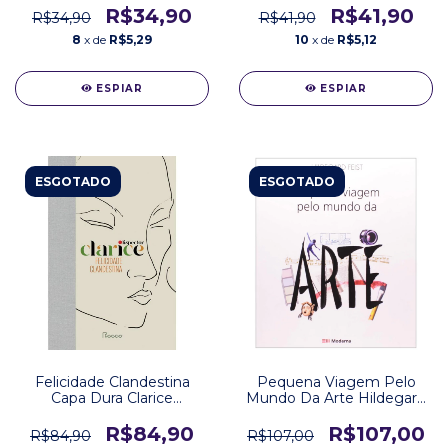
R$34,90
R$41,90
R$34,90
R$41,90
8
x de
R$5,29
10
x de
R$5,12
ESPIAR
ESPIAR
ESGOTADO
ESGOTADO
Felicidade Clandestina
Pequena Viagem Pelo
Capa Dura Clarice
Mundo Da Arte Hildegard
Lispector Editora Rocco
Feist Editora Moderna
R$84,90
R$107,00
R$84,90
R$107,00