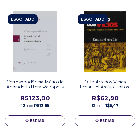
ESGOTADO
ESGOTADO
Correspondência Mário de
O Teatro dos Vícios
Andrade Editora Peiropolis
Emanuel Araújo Editora
José Olympio
R$123,00
R$62,90
12
x de
R$12,65
12
x de
R$6,47
ESPIAR
ESPIAR