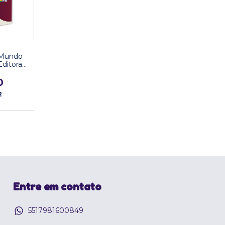
 Mundo
ditora
0
2
Entre em contato
5517981600849