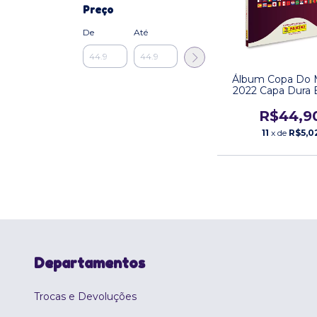
Preço
De
Até
Álbum Copa Do
2022 Capa Dura E
Panini
R$44,9
11
x de
R$5,0
Departamentos
Trocas e Devoluções