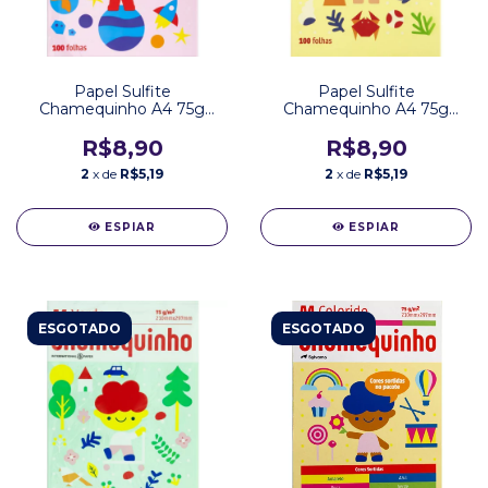
Papel Sulfite
Papel Sulfite
Chamequinho A4 75g
Chamequinho A4 75g
Rosa 100 Folhas
Amarelo 100 Folhas
R$8,90
R$8,90
2
x de
R$5,19
2
x de
R$5,19
ESPIAR
ESPIAR
ESGOTADO
ESGOTADO