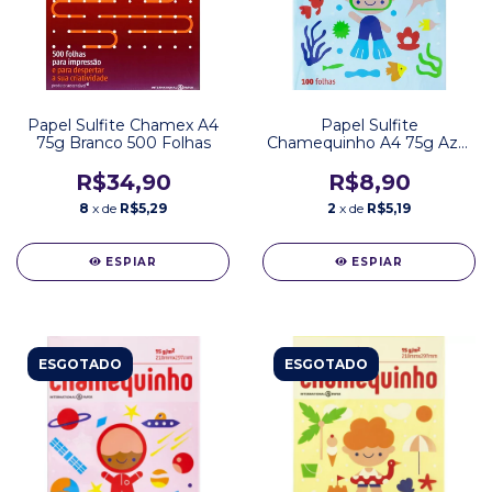
Papel Sulfite Chamex A4
Papel Sulfite
75g Branco 500 Folhas
Chamequinho A4 75g Azul
100 Folhas
R$34,90
R$8,90
8
x de
R$5,29
2
x de
R$5,19
ESPIAR
ESPIAR
ESGOTADO
ESGOTADO