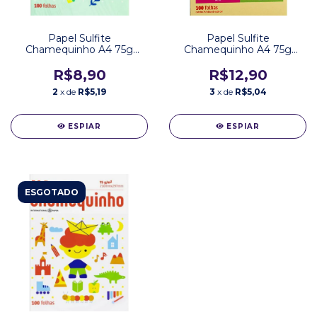
Papel Sulfite
Papel Sulfite
Chamequinho A4 75g
Chamequinho A4 75g
Verde 100 Folhas
Colorido 100 Folhas
R$8,90
R$12,90
2
x de
R$5,19
3
x de
R$5,04
ESPIAR
ESPIAR
ESGOTADO