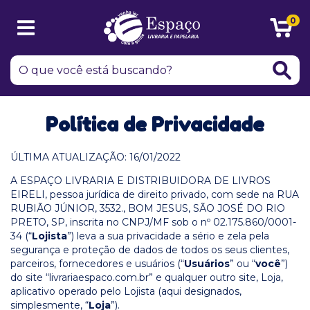
0
Política de Privacidade
ÚLTIMA ATUALIZAÇÃO: 16/01/2022
A ESPAÇO LIVRARIA E DISTRIBUIDORA DE LIVROS
EIRELI, pessoa jurídica de direito privado, com sede na RUA
RUBIÃO JÚNIOR, 3532., BOM JESUS, SÃO JOSÉ DO RIO
PRETO, SP, inscrita no CNPJ/MF sob o nº 02.175.860/0001-
34 (“
Lojista
”) leva a sua privacidade a sério e zela pela
segurança e proteção de dados de todos os seus clientes,
parceiros, fornecedores e usuários (“
Usuários
” ou “
você
”)
do site “livrariaespaco.com.br” e qualquer outro site, Loja,
aplicativo operado pelo Lojista (aqui designados,
simplesmente, “
Loja
”).