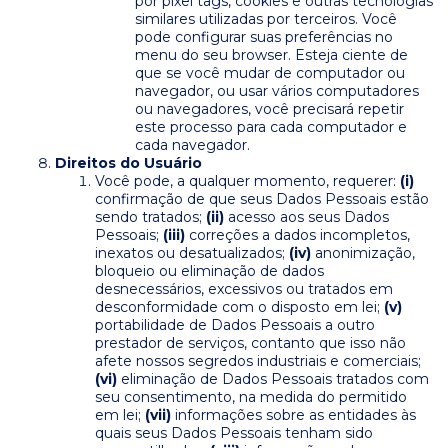
por pixel tags, cookies e outras tecnologias
similares utilizadas por terceiros. Você
pode configurar suas preferências no
menu do seu browser. Esteja ciente de
que se você mudar de computador ou
navegador, ou usar vários computadores
ou navegadores, você precisará repetir
este processo para cada computador e
cada navegador.
Direitos do Usuário
Você pode, a qualquer momento, requerer:
(i)
confirmação de que seus Dados Pessoais estão
sendo tratados;
(ii)
acesso aos seus Dados
Pessoais;
(iii)
correções a dados incompletos,
inexatos ou desatualizados;
(iv)
anonimização,
bloqueio ou eliminação de dados
desnecessários, excessivos ou tratados em
desconformidade com o disposto em lei;
(v)
portabilidade de Dados Pessoais a outro
prestador de serviços, contanto que isso não
afete nossos segredos industriais e comerciais;
(vi)
eliminação de Dados Pessoais tratados com
seu consentimento, na medida do permitido
em lei;
(vii)
informações sobre as entidades às
quais seus Dados Pessoais tenham sido