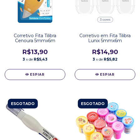
3 cores
Corretivo Fita Tilibra
Corretivo em Fita Tilibra
Cenoura 5mmx6m
Lunix 5mmx6m
R$13,90
R$14,90
3
x de
R$5,43
3
x de
R$5,82
ESPIAR
ESPIAR
ESGOTADO
ESGOTADO