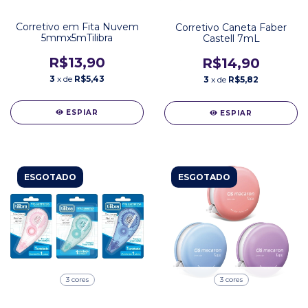
Corretivo em Fita Nuvem
Corretivo Caneta Faber
5mmx5mTilibra
Castell 7mL
R$13,90
R$14,90
3
x de
R$5,43
3
x de
R$5,82
ESPIAR
ESPIAR
ESGOTADO
ESGOTADO
3 cores
3 cores