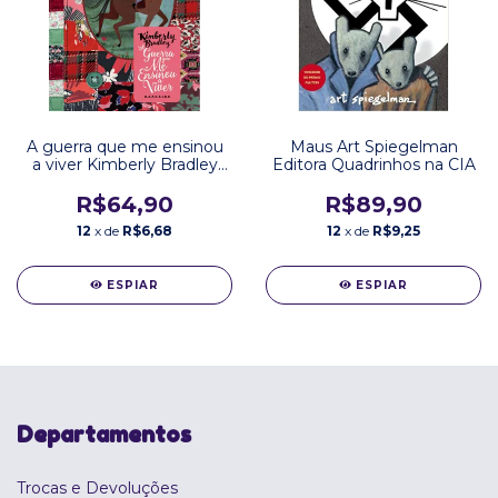
A guerra que me ensinou
Maus Art Spiegelman
a viver Kimberly Bradley
Editora Quadrinhos na CIA
Editora Darkside
R$64,90
R$89,90
12
x de
R$6,68
12
x de
R$9,25
ESPIAR
ESPIAR
Departamentos
Trocas e Devoluções