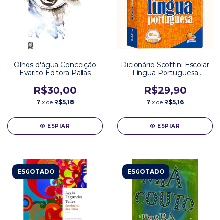
Olhos d'água Conceição
Dicionário Scottini Escolar
Evarito Editora Pallas
Língua Portuguesa
Editora Todolivro
R$30,00
R$29,90
7
x de
R$5,18
7
x de
R$5,16
ESPIAR
ESPIAR
ESGOTADO
ESGOTADO