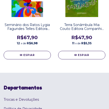
Seminário dos Ratos Lygia
Terra Sonâmbula Mia
Fagundes Telles Editora
Couto Editora Companhia
Companhia das Letras
de Bolso
R$67,90
R$47,90
12
x de
R$6,98
11
x de
R$5,35
ESPIAR
ESPIAR
Departamentos
Trocas e Devoluções
Política de Privacidade