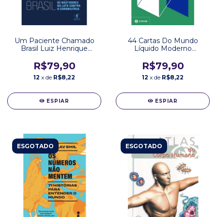
Um Paciente Chamado
44 Cartas Do Mundo
Brasil Luiz Henrique
Líquido Moderno
Mandetta Editora Objetiva
Zygmunt Bauman Editora
Zahar
R$79,90
R$79,90
12
x de
R$8,22
12
x de
R$8,22
ESPIAR
ESPIAR
ESGOTADO
ESGOTADO