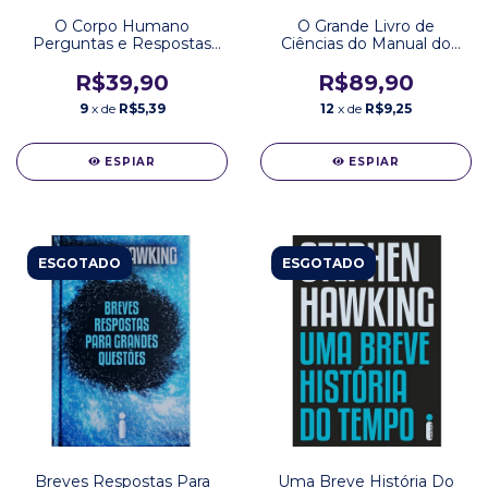
O Corpo Humano
O Grande Livro de
Perguntas e Respostas
Ciências do Manual do
Thomas Canavan Editora
Mundo Editora Sextante
Girassol
R$39,90
R$89,90
9
x de
R$5,39
12
x de
R$9,25
ESPIAR
ESPIAR
ESGOTADO
ESGOTADO
Breves Respostas Para
Uma Breve História Do