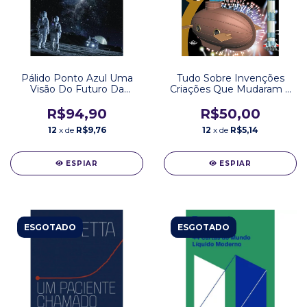
Pálido Ponto Azul Uma
Tudo Sobre Invenções
Visão Do Futuro Da
Criações Que Mudaram a
Humanidade No Espaço
História Editora DCL
Carl Sagan Editora
R$94,90
R$50,00
Companhia Das Letras
12
x de
R$9,76
12
x de
R$5,14
ESPIAR
ESPIAR
ESGOTADO
ESGOTADO