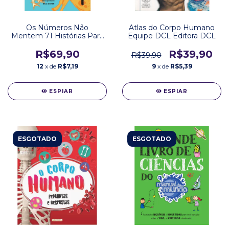
Os Números Não
Atlas do Corpo Humano
Mentem 71 Histórias Para
Equipe DCL Editora DCL
Entender o Mundo Vaclav
Smil Editora Intrínseca
R$69,90
R$39,90
R$39,90
12
x de
R$7,19
9
x de
R$5,39
ESPIAR
ESPIAR
ESGOTADO
ESGOTADO