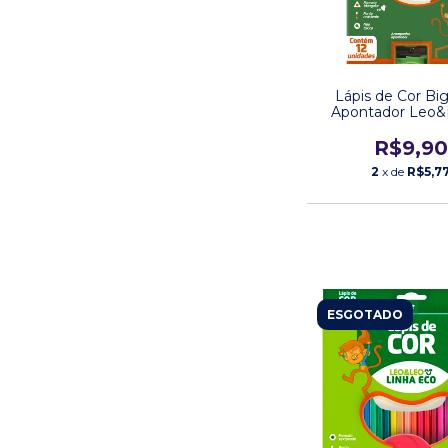
Lápis de Cor B
Apontador Leo&
Cores
R$9,90
2
x de
R$5,7
ESGOTADO