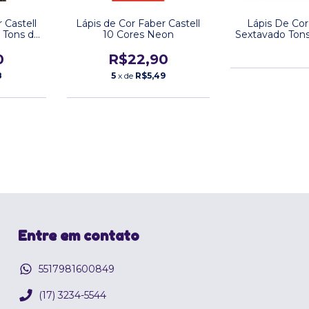
 Castell
Lápis de Cor Faber Castell
Lápis De Cor 
 Tons de
10 Cores Neon
Sextavado Tons
Cor
0
R$22,90
8
5
x de
R$5,49
Entre em contato
5517981600849
(17) 3234-5544