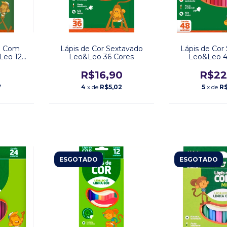
ig Com
Lápis de Cor Sextavado
Lápis de Cor
Leo 12
Leo&Leo 36 Cores
Leo&Leo 4
R$16,90
R$22
7
4
x de
R$5,02
5
x de
R$
ESGOTADO
ESGOTADO