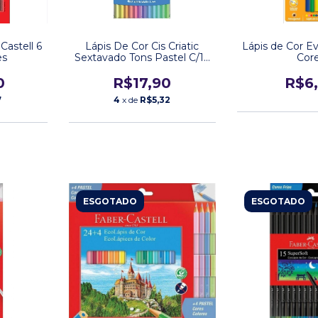
Castell 6
Lápis De Cor Cis Criatic
Lápis de Cor Ev
es
Sextavado Tons Pastel C/12
Cor
Cores
0
R$17,90
R$6
7
4
x de
R$5,32
ESGOTADO
ESGOTADO