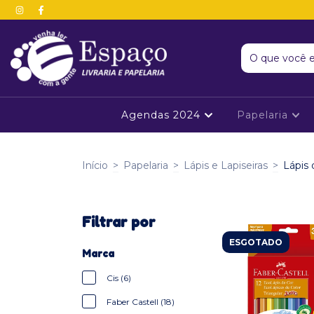
Agendas 2024
Papelaria
Início
>
Papelaria
>
Lápis e Lapiseiras
>
Lápis 
Filtrar por
ESGOTADO
Marca
Cis (6)
Faber Castell (18)