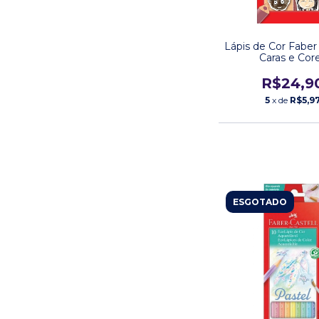
Lápis de Cor Faber 
Caras e Cor
R$24,9
5
x de
R$5,9
ESGOTADO