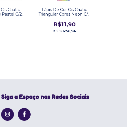
Cis Criatic
Lápis De Cor Cis Criatic
 Pastel C/24
Triangular Cores Neon C/6
es
Cores
R$11,90
2
x de
R$6,94
Siga a Espaço nas Redes Sociais