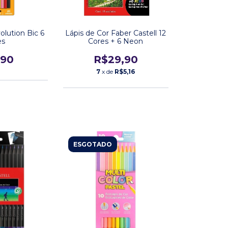
olution Bic 6
Lápis de Cor Faber Castell 12
es
Cores + 6 Neon
,90
R$29,90
7
x de
R$5,16
ESGOTADO