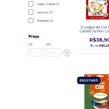
Faber-Castell (1)
Leonora (7)
Staedtler (1)
Ecolápis de Cor 
Castell Jumbo L
Cores + 2 Ecolápis
Preço
R$38,9
De
Até
9
x de
R$5,2
ESGOTADO