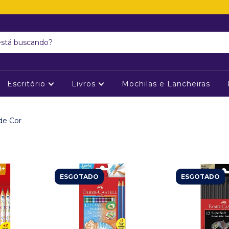
Escritório
Livros
Mochilas e Lancheiras
de Cor
ESGOTADO
ESGOTADO