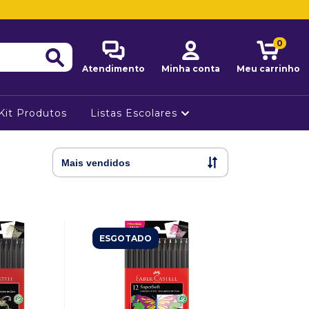
0
Atendimento
Minha conta
Meu carrinho
Kit Produtos
Listas Escolares
ESGOTADO