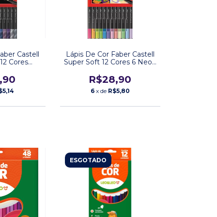
aber Castell
Lápis De Cor Faber Castell
 12 Cores
Super Soft 12 Cores 6 Neon
zadas
+ 6 Pastel
,90
R$28,90
$5,14
6
x de
R$5,80
ESGOTADO