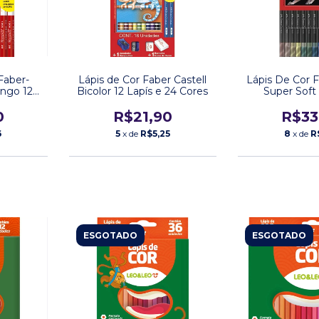
Faber-
Lápis de Cor Faber Castell
Lápis De Cor F
ongo 12
Bicolor 12 Lapís e 24 Cores
Super Soft
 Grafite
Metali
0
R$21,90
R$33
6
5
x de
R$5,25
8
x de
R
ESGOTADO
ESGOTADO