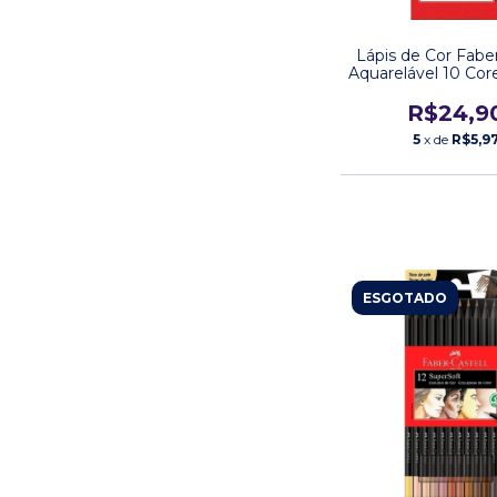
Lápis de Cor Faber
Aquarelável 10 Cor
R$24,9
5
x de
R$5,9
ESGOTADO