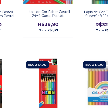
Lápis de Cor Faber Castell
 Castell
Lápis de Cor F
24+4 Cores Pastéis
es Pastel
SuperSoft 15 
R$39,90
0
R$32
9
x de
R$5,39
7
7
x de
R
ESGOTADO
ESGOTADO