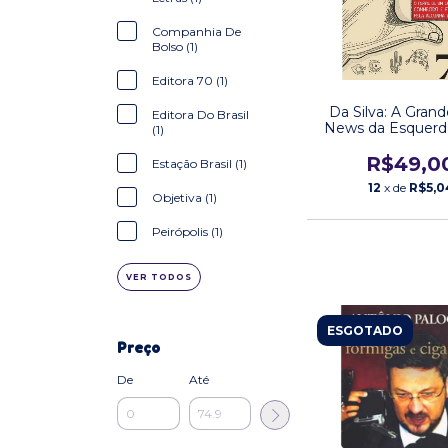
Companhia De
Bolso (1)
Editora 70 (1)
Da Silva: A Gran
Editora Do Brasil
News da Esquerd
(1)
Pavinatto Edito
R$49,0
Estação Brasil (1)
12
x de
R$5,0
Objetiva (1)
Peirópolis (1)
VER TODOS
ESGOTADO
Preço
De
Até