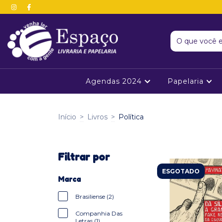
Agendas 2024
Papelaria
Início
>
Livros
>
Política
Filtrar por
ESGOTADO
Marca
Brasiliense (2)
Companhia Das
Letras (1)