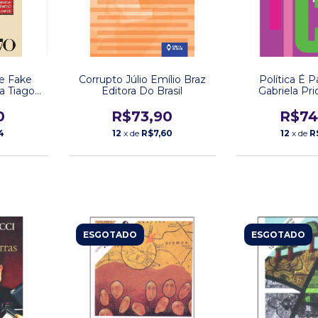
de Fake
Corrupto Júlio Emílio Braz
Política É 
a Tiago
Editora Do Brasil
Gabriela Prio
ra 70
Companhia d
0
R$73,90
R$74
4
12
x de
R$7,60
12
x de
R
ESGOTADO
ESGOTADO