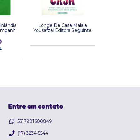
inlândia
Longe De Casa Malala
ompanhia
Yousafzai Editora Seguinte
0
4
Entre em contato
5517981600849
(17) 3234-5544