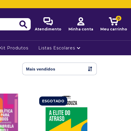
0
Atendimento
Minha conta
Meu carrinho
Kit Produtos
Listas Escolares
ESGOTADO