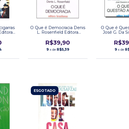
cigarras
O Que é Democracia Denis
O Que é Ques
Editora
L. Rosenfield Editora
José G. Da Si
Brasiliense
Brasili
0
R$39,90
R$39
4
9
x de
R$5,39
9
x de
R
ESGOTADO