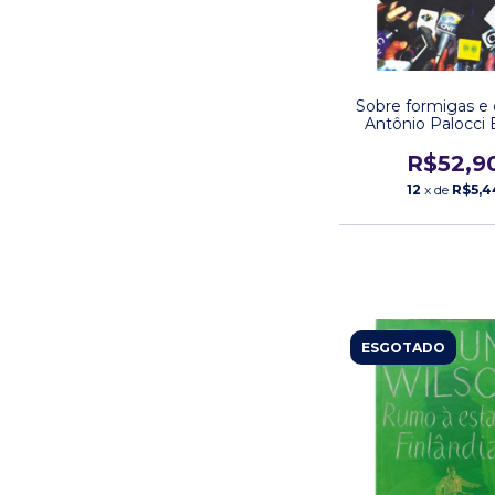
Sobre formigas e 
Antônio Palocci 
Objetiva
R$52,9
12
x de
R$5,4
ESGOTADO