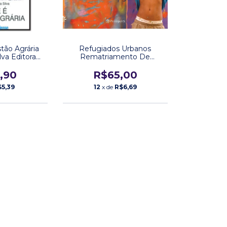
tão Agrária
Refugiados Urbanos
lva Editora
Rematriamento De
ense
Crianças E Adolescentes
Em Situação de Rua Auro
,90
R$65,00
Danny Lescher Editora
$5,39
12
x de
R$6,69
Peirópolis