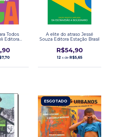
Para Todos
A elite do atraso Jessé
li Editora
Souza Editora Estação Brasil
as Letras
,90
R$54,90
$7,70
12
x de
R$5,65
ESGOTADO