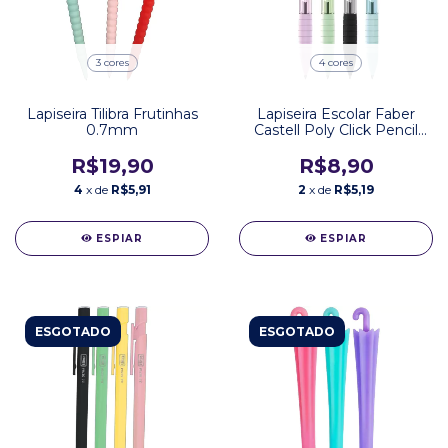
3 cores
4 cores
Lapiseira Tilibra Frutinhas
Lapiseira Escolar Faber
0.7mm
Castell Poly Click Pencil
2.0
R$19,90
R$8,90
4
x de
R$5,91
2
x de
R$5,19
ESPIAR
ESPIAR
ESGOTADO
ESGOTADO