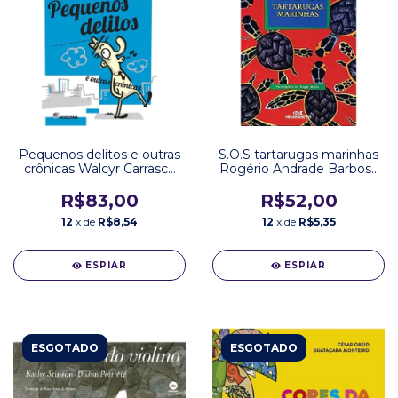
Pequenos delitos e outras
S.O.S tartarugas marinhas
crônicas Walcyr Carrasco
Rogério Andrade Barbosa
Editora Moderna
Editora Melhoramentos
R$83,00
R$52,00
12
x de
R$8,54
12
x de
R$5,35
ESPIAR
ESPIAR
ESGOTADO
ESGOTADO