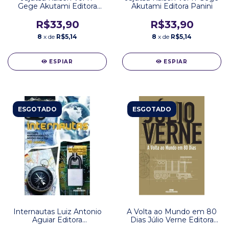
Gege Akutami Editora
Akutami Editora Panini
Panini
R$33,90
R$33,90
8
x de
R$5,14
8
x de
R$5,14
ESPIAR
ESPIAR
ESGOTADO
ESGOTADO
Internautas Luiz Antonio
A Volta ao Mundo em 80
Aguiar Editora
Dias Júlio Verne Editora
Melhoramentos
Melhoramentos