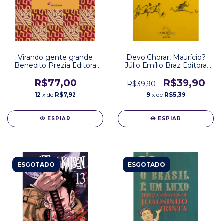
Virando gente grande
Devo Chorar, Maurício?
Benedito Prezia Editora
Júlio Emílio Braz Editora
Moderna
Larousse
R$77,00
R$39,90
R$39,90
12
x de
R$7,92
9
x de
R$5,39
ESPIAR
ESPIAR
ESGOTADO
ESGOTADO