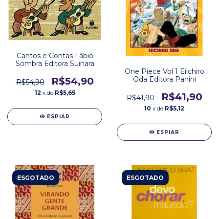
Cantos e Contas Fábio
Sombra Editora Suinara
One Piece Vol 1 Eiichiro
Oda Editora Panini
R$54,90
R$54,90
12
x de
R$5,65
R$41,90
R$41,90
10
x de
R$5,12
ESPIAR
ESPIAR
ESGOTADO
ESGOTADO