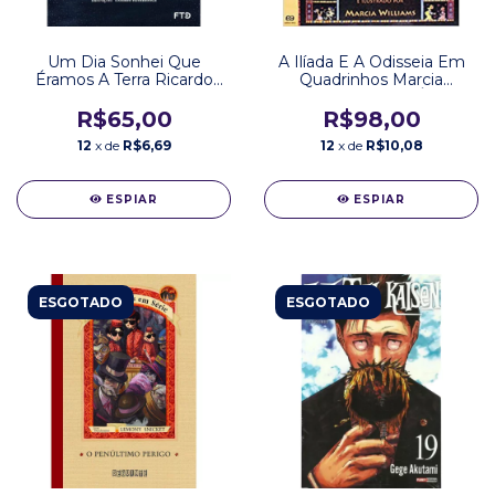
Um Dia Sonhei Que
A Ilíada E A Odisseia Em
Éramos A Terra Ricardo
Quadrinhos Marcia
Mariz Editora FTD
Williams Editora Ática
R$65,00
R$98,00
12
x de
R$6,69
12
x de
R$10,08
ESPIAR
ESPIAR
ESGOTADO
ESGOTADO