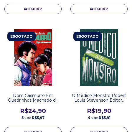
ESPIAR
ESPIAR
ESGOTADO
ESGOTADO
Dom Casmurro Em
O Médico Monstro Robert
Quadrinhos Machado de
Louis Stevenson Editora
Assis Editora Principis
Principis
R$24,90
R$19,90
5
x de
R$5,97
4
x de
R$5,91