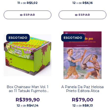
11
x de
R$5,02
12
x de
R$6,16
ESPIAR
ESPIAR
ESGOTADO
ESGOTADO
Box Chainsaw Man Vol. 1
A Panela Da Paz Heloisa
ao 11 Tatsuki Fujimoto
Prieto Editora Ática
Editora Planet Manga
R$399,90
R$79,00
12
x de
R$41,14
12
x de
R$8,13