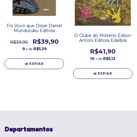
Foi Vovó que Disse Daniel
Munduruku Editora
Edelbra
O Clube do Mistério Edson
Antoni Editora Edelbra
R$39,90
R$39,90
9
x de
R$5,39
R$41,90
10
x de
R$5,12
ESPIAR
ESPIAR
Departamentos