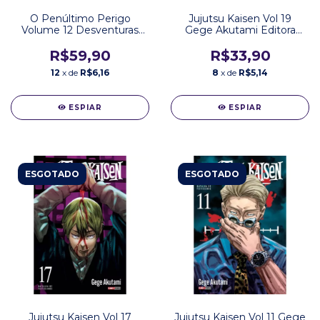
O Penúltimo Perigo
Jujutsu Kaisen Vol 19
Volume 12 Desventuras
Gege Akutami Editora
em Série Lemony Snicket
Panini
Editora Seguinte
R$59,90
R$33,90
12
x de
R$6,16
8
x de
R$5,14
ESPIAR
ESPIAR
ESGOTADO
ESGOTADO
Jujutsu Kaisen Vol 17
Jujutsu Kaisen Vol 11 Gege