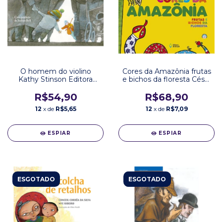
O homem do violino
Cores da Amazônia frutas
Kathy Stinson Editora
e bichos da floresta César
Galerinha
Obeid Editora do Brasil
R$54,90
R$68,90
12
x de
R$5,65
12
x de
R$7,09
ESPIAR
ESPIAR
ESGOTADO
ESGOTADO