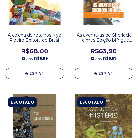
A colcha de retalhos Nye
As aventuras de Sherlock
Ribeiro Editora do Brasil
Holmes Edição bilíngue
Arthur Conan Doyle
Editora do Brasil
R$68,00
R$63,90
12
x de
R$6,99
12
x de
R$6,57
ESPIAR
ESPIAR
ESGOTADO
ESGOTADO