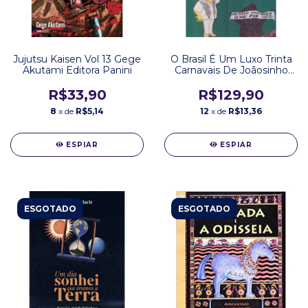
Jujutsu Kaisen Vol 13 Gege
O Brasil É Um Luxo Trinta
Akutami Editora Panini
Carnavais De Joãosinho
Trinta Editora CBPC
R$33,90
R$129,90
8
x de
R$5,14
12
x de
R$13,36
ESPIAR
ESPIAR
ESGOTADO
ESGOTADO