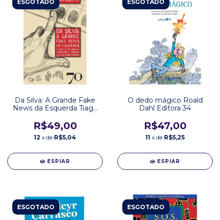
ESGOTADO
ESGOTADO
Da Silva: A Grande Fake
O dedo mágico Roald
News da Esquerda Tiago
Dahl Editora 34
Pavinatto Editora 70
R$49,00
R$47,00
12
x de
R$5,04
11
x de
R$5,25
ESPIAR
ESPIAR
ESGOTADO
ESGOTADO