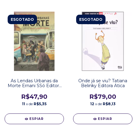
ESGOTADO
ESGOTADO
As Lendas Urbanas da
Onde já se viu? Tatiana
Morte Ernani SSó Editora
Belinky Editora Atica
Alfaguara
R$47,90
R$79,00
11
x de
R$5,35
12
x de
R$8,13
ESPIAR
ESPIAR