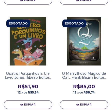
ESPIAR
ESPIAR
ESGOTADO
ESGOTADO
Quatro Porquinhos E Um
O Maravilhoso Mágico de
Livro Jonas Ribeiro Editora
Oz L Frank Baum Editora
Suinara
Salamandra
R$51,90
R$85,00
12
x de
R$5,34
12
x de
R$8,74
ESPIAR
ESPIAR