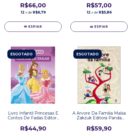
R$66,00
R$57,00
12
x de
R$6,79
12
x de
R$5,86
ESPIAR
ESPIAR
ESGOTADO
ESGOTADO
Livro Infantil Princesas E
A Arvore Da Familia Maísa
Contos De Fadas Editora
Zakzuk Editora Panda
Girassol
Books
R$44,90
R$59,90