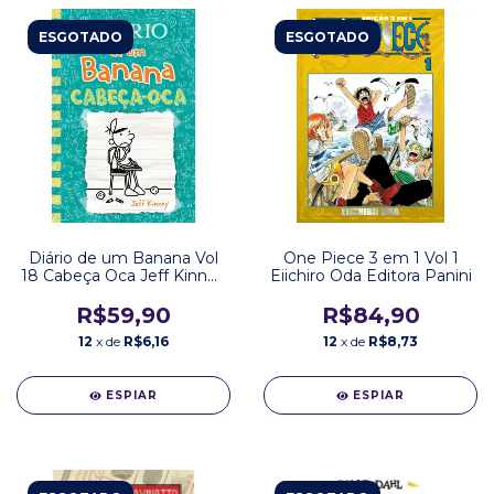
ESGOTADO
ESGOTADO
Diário de um Banana Vol
One Piece 3 em 1 Vol 1
18 Cabeça Oca Jeff Kinney
Eiichiro Oda Editora Panini
Editora VR
R$59,90
R$84,90
12
x de
R$6,16
12
x de
R$8,73
ESPIAR
ESPIAR