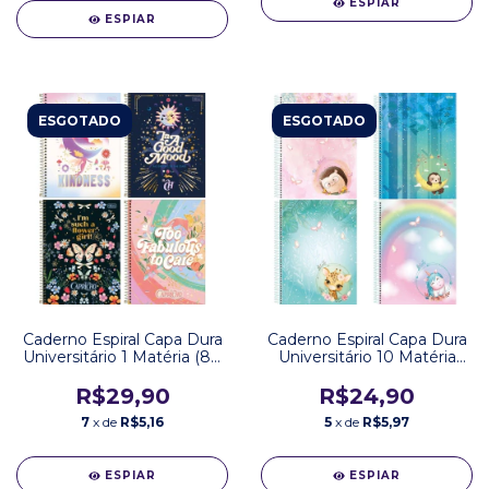
ESPIAR
ESPIAR
ESGOTADO
ESGOTADO
Caderno Espiral Capa Dura
Caderno Espiral Capa Dura
Universitário 1 Matéria (80
Universitário 10 Matéria
Folhas) ou 10 Matérias
(160Folhas) So Cute São
(160 Folhas) Capricho
Domingos
R$29,90
R$24,90
Tilibra
7
x de
R$5,16
5
x de
R$5,97
ESPIAR
ESPIAR