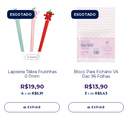
ESGOTADO
ESGOTADO
3 cores
Lapiseira Tilibra Frutinhas
Bloco Para Fichário 1/4
0.7mm
Dac 96 Folhas
R$19,90
R$13,90
4
x de
R$5,91
3
x de
R$5,43
ESPIAR
ESPIAR