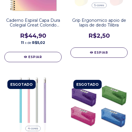
5 cores
Caderno Espiral Capa Dura
Grip Ergonomico apoio de
Colegial Great Colorido
lapis de dedo Tilibra
Pauta Branca Tilibra 90g
80 Folhas
R$44,90
R$2,50
11
x de
R$5,02
ESPIAR
ESPIAR
ESGOTADO
ESGOTADO
4 cores