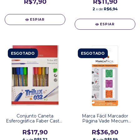
R$7,90
R$11,90
2
x de
R$6,94
ESPIAR
ESPIAR
ESGOTADO
ESGOTADO
Conjunto Caneta
Marca Fácil Marcador
Esferográfica Faber Castell
Página Vade Mecum
Trilux 1.0mm 10 Cores
Tradicional com 60
Etiquetas
R$17,90
R$36,90
4
x de
R$5,32
8
x de
R$5,59