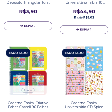
Depósito Triangular Tons
Universitário Tilibra 10
Pastel
Matérias Mellow 160
Folhas
R$3,90
R$44,90
11
x de
R$5,02
ESPIAR
ESPIAR
ESGOTADO
ESGOTADO
4 cores
Caderno Espiral Criativo
Caderno Espiral
Faber-Castell 96 Folhas
Universitário CD Spice
Tilibra 80 Folhas