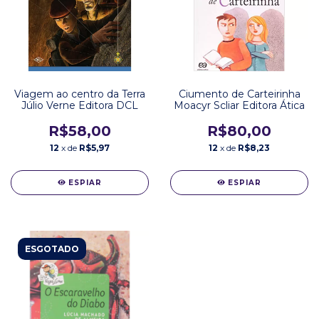
Viagem ao centro da Terra
Ciumento de Carteirinha
Júlio Verne Editora DCL
Moacyr Scliar Editora Ática
R$58,00
R$80,00
12
x de
R$5,97
12
x de
R$8,23
ESPIAR
ESPIAR
ESGOTADO