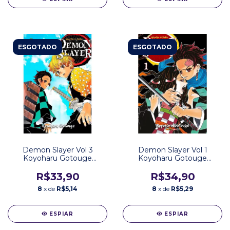
ESGOTADO
ESGOTADO
Demon Slayer Vol 3
Demon Slayer Vol 1
Koyoharu Gotouge
Koyoharu Gotouge
Editora Panini
Editora Panini
R$33,90
R$34,90
8
x de
R$5,14
8
x de
R$5,29
ESPIAR
ESPIAR