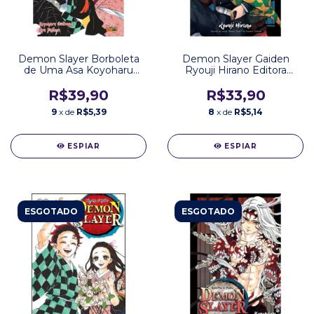
Demon Slayer Borboleta
Demon Slayer Gaiden
de Uma Asa Koyoharu
Ryouji Hirano Editora
Gotouge Editora Panini
Panini
R$39,90
R$33,90
9
x de
R$5,39
8
x de
R$5,14
ESPIAR
ESPIAR
ESGOTADO
ESGOTADO