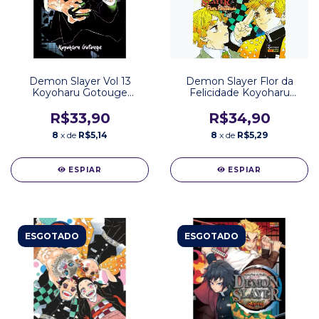
Demon Slayer Vol 13
Demon Slayer Flor da
Koyoharu Gotouge
Felicidade Koyoharu
Editora Panini
Gotouge Editora Panini
R$33,90
R$34,90
8
x de
R$5,14
8
x de
R$5,29
ESPIAR
ESPIAR
ESGOTADO
ESGOTADO