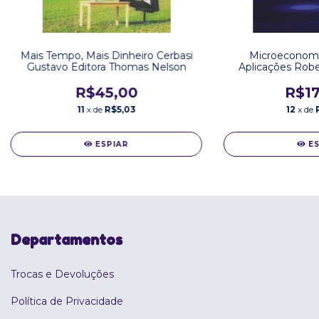
Mais Tempo, Mais Dinheiro Cerbasi
Microeconomia
Gustavo Editora Thomas Nelson
Aplicações Rober
Tho
R$45,00
R$17
11
x de
R$5,03
12
x de
ESPIAR
E
Departamentos
Trocas e Devoluções
Política de Privacidade